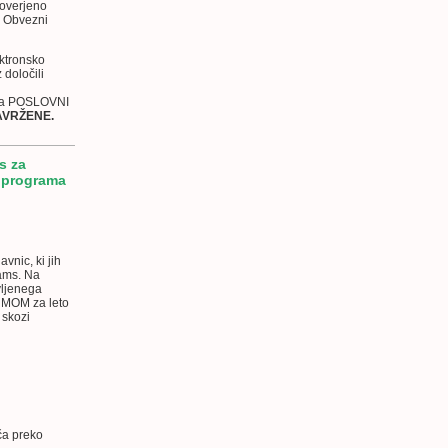
 overjeno
 v Obvezni
ektronsko
določili
m na POSLOVNI
AVRŽENE.
s za
 programa
vnic, ki jih
eams. Na
vljenega
 MOM za leto
 skozi
ča preko