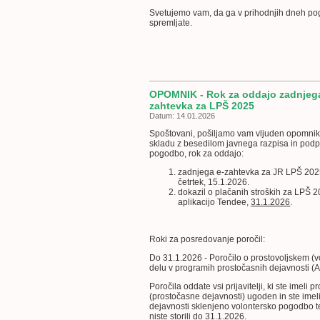
Svetujemo vam, da ga v prihodnjih dneh po
spremljate.
OPOMNIK - Rok za oddajo zadnjega
zahtevka za LPŠ 2025
Datum: 14.01.2026
Spoštovani, pošiljamo vam vljuden opomnik,
skladu z besedilom javnega razpisa in pod
pogodbo, rok za oddajo:
zadnjega e-zahtevka za JR LPŠ 2025 
četrtek, 15.1.2026.
dokazil o plačanih stroških za LPŠ 2
aplikacijo Tendee,
31.1.2026
.
Roki za posredovanje poročil:
Do 31.1.2026
-
Poročilo o prostovoljskem (
delu v programih prostočasnih dejavnosti (
Poročila oddate vsi prijavitelji, ki ste imeli 
(prostočasne dejavnosti) ugoden in ste imeli
dejavnosti sklenjeno volontersko pogodbo t
niste storili do
31.1.2026
.