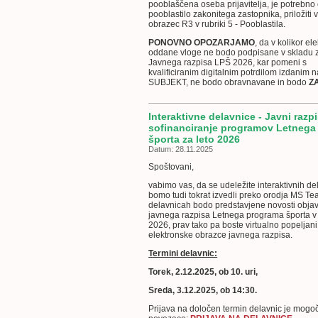
pooblaščena oseba prijavitelja, je potrebno
pooblastilo zakonitega zastopnika, priložiti
obrazec R3 v rubriki 5 - Pooblastila.
PONOVNO OPOZARJAMO
, da v kolikor el
oddane vloge ne bodo podpisane v skladu z 
Javnega razpisa LPŠ 2026, kar pomeni s
kvalificiranim digitalnim potrdilom izdani
SUBJEKT, ne bodo obravnavane in bodo
Z
Interaktivne delavnice - Javni razpi
sofinanciranje programov Letnega
športa za leto 2026
Datum: 28.11.2025
Spoštovani,
vabimo vas, da se udeležite interaktivnih dela
bomo tudi tokrat izvedli preko orodja MS T
delavnicah bodo predstavjene novosti obja
javnega razpisa Letnega programa športa v
2026, prav tako pa boste virtualno popeljani
elektronske obrazce javnega razpisa.
Termini delavnic:
Torek, 2.12.2025, ob 10. uri,
Sreda, 3.12.2025, ob 14:30.
Prijava na določen termin delavnic je mogo