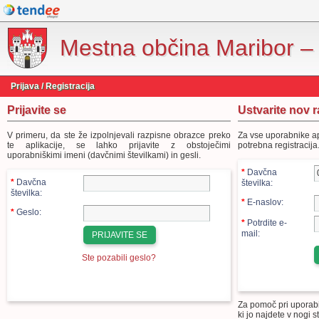
Mestna občina Maribor – 
Prijava / Registracija
Prijavite se
Ustvarite nov 
V primeru, da ste že izpolnjevali razpisne obrazce preko
Za vse uporabnike ap
te aplikacije, se lahko prijavite z obstoječimi
potrebna registracija
uporabniškimi imeni (davčnimi številkami) in gesli.
*
Davčna
*
Davčna
številka:
številka:
*
E-naslov:
*
Geslo:
*
Potrdite e-
mail:
Ste pozabili geslo?
Za pomoč pri uporabi 
ki jo najdete v nogi st