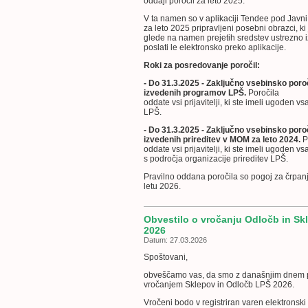
oddaji poročil za leto 2025.
V ta namen so v aplikaciji Tendee pod Javn
za leto 2025 pripravljeni posebni obrazci, ki
glede na namen prejetih sredstev ustrezno iz
poslati le elektronsko preko aplikacije.
Roki za posredovanje poročil:
- Do 31.3.2025 - Zaključno vsebinsko poro
izvedenih programov LPŠ.
Poročila
oddate
vsi
prijavitelji, ki ste imeli ugoden v
LPŠ.
- Do 31.3.2025 - Zaključno vsebinsko poro
izvedenih prireditev v MOM za leto 2024.
P
oddate
vsi
prijavitelji, ki ste imeli ugoden v
s
področja organizacije prireditev
LPŠ.
Pravilno oddana poročila so pogoj za črpanj
letu 2026.
Obvestilo o vročanju Odločb in S
2026
Datum: 27.03.2026
Spoštovani,
obveščamo vas, da smo z današnjim dnem pr
vročanjem Sklepov in Odločb LPŠ 2026.
Vročeni bodo v registriran varen elektronski