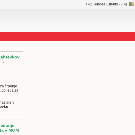
[TP2 Tendee Clients - 7.4]
 zahtevkov
. -
 za črpanje
 polletja za
nastale v
tevke
nciranje
rta v MOM