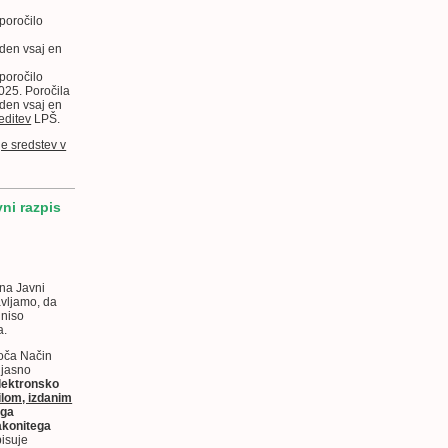
poročilo
goden vsaj en
poročilo
2025.
Poročila
goden vsaj en
editev
LPŠ.
e sredstev v
ni razpis
 na Javni
avljamo, da
 niso
a.
loča Način
e jasno
elektronsko
dilom, izdanim
ega
akonitega
pisuje