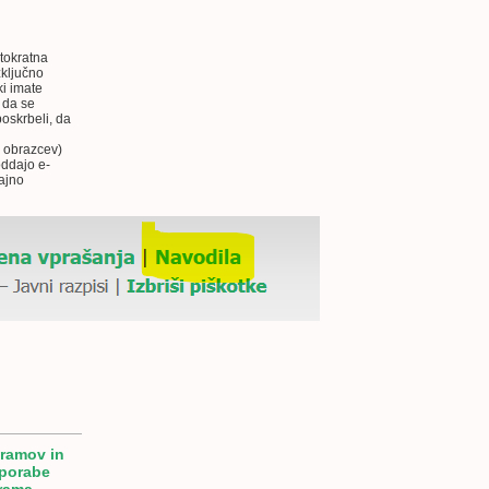
 tokratna
zključno
ki imate
 da se
oskrbeli, da
e obrazcev)
oddajo e-
ajno
gramov in
uporabe