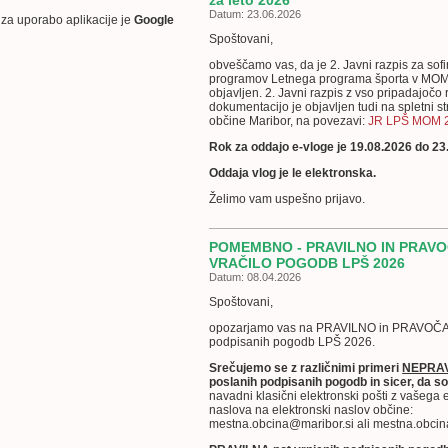
za leto 2026
Datum: 23.06.2026
 za uporabo aplikacije je
Google
Spoštovani,
obveščamo vas, da je 2. Javni razpis za sof
programov Letnega programa športa v MOM
objavljen. 2. Javni razpis z vso pripadajočo
dokumentacijo je objavljen tudi na spletni s
občine Maribor, na povezavi:
JR LPŠ MOM 
Rok za oddajo e-vloge je 19.08.2026 do 23
Oddaja vlog je le elektronska.
Želimo vam uspešno prijavo.
POMEMBNO - PRAVILNO IN PRAV
VRAČILO POGODB LPŠ 2026
Datum: 08.04.2026
Spoštovani,
opozarjamo vas na PRAVILNO in PRAVOČA
podpisanih pogodb LPŠ 2026.
Srečujemo se z različnimi primeri
NEPRA
poslanih podpisanih pogodb in sicer, da s
navadni klasični elektronski pošti z vašega
naslova na elektronski naslov občine:
mestna.obcina@maribor.si ali mestna.obci