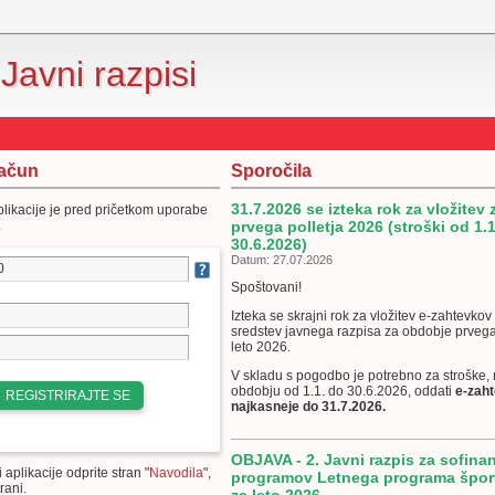
Javni razpisi
račun
Sporočila
31.7.2026 se izteka rok za vložitev
likacije je pred pričetkom uporabe
.
prvega polletja 2026 (stroški od 1.1
30.6.2026)
Datum: 27.07.2026
Spoštovani!
Izteka se skrajni rok za vložitev e-zahtevkov
sredstev javnega razpisa za obdobje prvega
leto 2026.
V skladu s pogodbo je potrebno za stroške, 
obdobju od 1.1. do 30.6.2026, oddati
e-zah
najkasneje do 31.7.2026.
OBJAVA - 2. Javni razpis za sofina
aplikacije odprite stran "
Navodila
",
programov Letnega programa špo
rani.