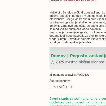
povezace:
PRIJAVA NA DELAVNICE
Kot je bilo že letos večkrat izpostavljeno, bo
prijava, podpis in oddaja e-vloge potekala i
elektronsko. S tega vidika svetujemo vsem, 
kakršnokoli vprašanje ali dilemo na to temo,
delavnic zagotovo udeležite. Dodatno smo p
so med vsa že obstoječa video navodila
(registracija/zamenjava gesla, izpolnjevanj
dodana tudi video navodila za elektronsko 
vloge. Gumb "Navodila" najdete v levem skr
spodnjem delu aplikacije tendee
ali pa na povezavi:
NAVODILA
Športni pozdrav!
URAD ZA ŠPORT
Javni razpis za sofinanciranje pro
dodelitev oziroma sofinanciranje 