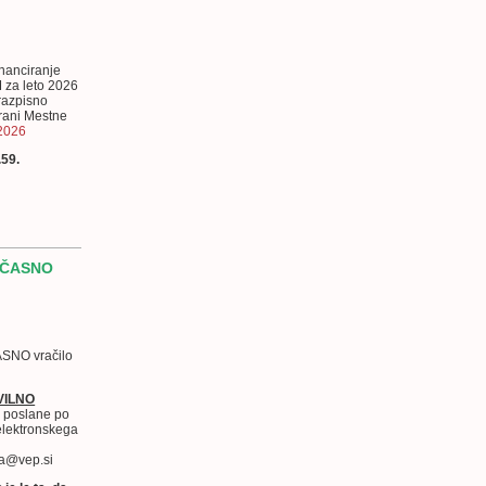
inanciranje
 za leto 2026
 razpisno
trani Mestne
2026
.59.
OČASNO
SNO vračilo
VILNO
o
poslane po
 elektronskega
na@vep.si