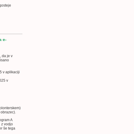
gosteje
 e-
 da je v
pisano
v aplikaciji
025 v
volonterskem)
A obrazec).
program A
 z vodjo
er še tega