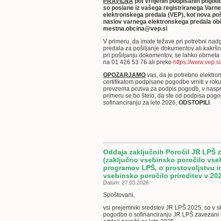
PRAVILNA
pot vrnjenih podpisanih pogodb 
so poslane iz vašega registriranega Varn
elektronskega predala (VEP), kot nova poš
naslov varnega elektronskega predala ob
mestna.obcina@vep.si
V primeru, da imate težave pri potrebni na
predala za pošiljanje dokumentov ali kakršn
pri pošiljanju dokomentov, se lahko obrnet
na
01 426 53 76 ali preko
https://www.vep.s
OPOZARJAMO
vas, da je potrebno elektro
certifikatom podpisane pogodbe vrniti v roku
prevzema poziva za podpis pogodb, v nasp
primeru se bo štelo, da ste od podpisa pog
sofinanciranju za leto 2026,
ODSTOPILI
.
Oddaja zaključnih Poročil JR LPŠ z
(zaključno vsebinsko poročilo vse
programov LPŠ, o prostovoljstvu i
vsebinsko poročilo prireditev v 20
Datum: 27.03.2026
Spoštovani,
vsi prejemniki sredstev JR LPŠ 2025, so v s
pogodbo o sofinanciranju JR LPŠ zavezani 