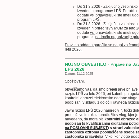
Do 31.3.2026 - Zaključno vsebinsko 
izvedenih programov LPŠ.
Poročila
oddate
vsi
prijavitelji, ki ste imeli u
program LPŠ.
Do 31.3.2026 - Zaključno vsebinsko 
izvedenih prireditev v MOM za leto 
oddate
vsi
prijavitelji, ki ste imeli u
program s
področja organizacije prir
Pravilno oddana poročila so pogoj za črpanj
letu 2026.
NUJNO OBVESTILO - Prijave na Jav
LPŠ 2026
Datum: 11.12.2025
Spoštovani,
obveščamo vas, da smo prejeli prve prijave
razpis LPŠ za leto 2026, pri katerih pa ugot
kontrolni obrazci elektronsko oddane vloge,
podpisani v skladu z določili javnega razpis
Javni razpis LPŠ 2026 namreč v 7. točki do
predložitve in rok za predložitev vlog, kjer j
navedeno, da mora biti
kontrolni obrazec 
podpisan (
s kvalificiranim digitalnim potr
na POSLOVNI SUBJEKT
)
s strani zakonit
zastopnika oziroma pooblaščene osebe z
zastopnika prijavitelja
. V kolikor vlogo pod