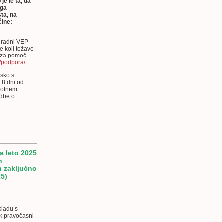
je le ta, da
ega
ta, na
čine:
dgradni VEP
e koli težave
a za pomoč
i/podpora/
nsko s
 8 dni od
rotnem
odbe o
a leto 2025
h
n zaključno
25)
kladu s
k pravočasni